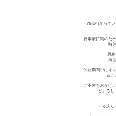
- Plenty's
夏季繁忙期のた
時
最終
再開
休止期間中はオ
るこ
ご不便をおかけ
どよろし
・公式サイト：h