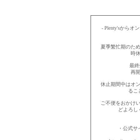
- Plenty's
夏季繁忙期のた
時
最終
再開
休止期間中はオ
るこ
ご不便をおかけ
どよろし
・公式サイト：h