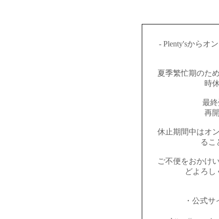
- Plenty's
夏季繁忙期のた
時
最終
再開
休止期間中はオ
るこ
ご不便をおかけ
どよろし
・公式サイト：h